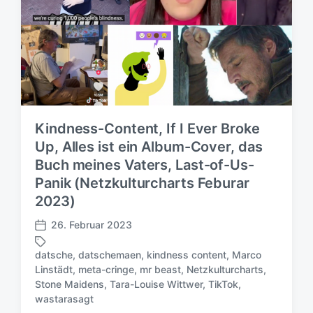
Kindness-Content, If I Ever Broke
Up, Alles ist ein Album-Cover, das
Buch meines Vaters, Last-of-Us-
Panik (Netzkulturcharts Feburar
2023)
26. Februar 2023
V
e
datsche
,
datschemaen
,
kindness content
,
Marco
r
Linstädt
,
meta-cringe
,
mr beast
,
Netzkulturcharts
,
ö
S
Stone Maidens
,
Tara-Louise Wittwer
,
TikTok
,
f
c
wastarasagt
f
h