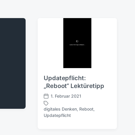
Updatepflicht:
„Reboot“ Lektüretipp
1. Februar 2021
V
e
digitales Denken
,
Reboot
,
r
S
Updatepflicht
ö
c
f
h
f
l