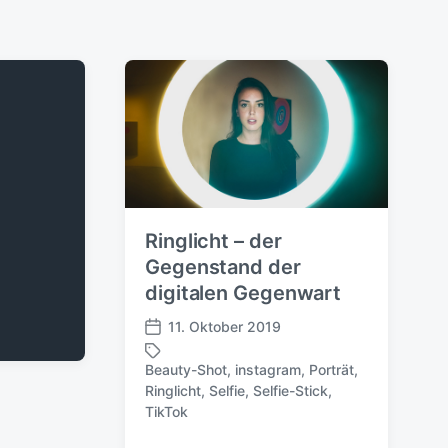
Ringlicht – der
Gegenstand der
digitalen Gegenwart
11. Oktober 2019
V
e
Beauty-Shot
,
instagram
,
Porträt
,
r
Ringlicht
,
Selfie
,
Selfie-Stick
,
S
ö
TikTok
c
f
h
f