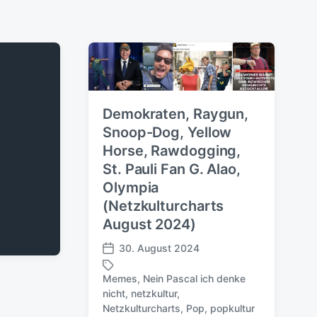
Demokraten, Raygun,
Snoop-Dog, Yellow
Horse, Rawdogging,
St. Pauli Fan G. Alao,
Olympia
(Netzkulturcharts
August 2024)
30. August 2024
V
e
Memes
,
Nein Pascal ich denke
r
nicht
,
netzkultur
,
S
ö
Netzkulturcharts
,
Pop
,
popkultur
c
f