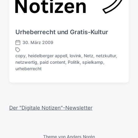
Urheberrecht und Gratis-Kultur
30. März 2009
V
e
copy
,
heidelberger appell
,
lovink
,
Netz
,
netzkultur
,
r
netzwertig
,
paid content
,
Politik
,
spielkamp
,
S
ö
urheberrecht
c
f
h
f
l
e
a
n
g
t
w
l
Der "Digitale Notizen"-Newsletter
ö
i
r
c
t
h
e
u
r
n
Theme von
Anders Norén