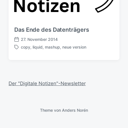
Das Ende des Datenträgers
27. November 2014
V
copy
,
liquid
,
mashup
,
neue version
e
S
r
c
ö
h
f
l
f
a
e
g
Der "Digitale Notizen"-Newsletter
n
w
t
ö
l
r
i
t
c
e
Theme von
Anders Norén
h
r
u
n