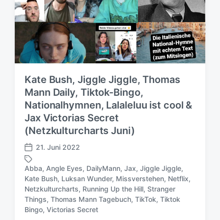
Kate Bush, Jiggle Jiggle, Thomas
Mann Daily, Tiktok-Bingo,
Nationalhymnen, Lalaleluu ist cool &
Jax Victorias Secret
(Netzkulturcharts Juni)
21. Juni 2022
V
e
Abba
,
Angle Eyes
,
DailyMann
,
Jax
,
Jiggle Jiggle
,
r
Kate Bush
,
Luksan Wunder
,
Missverstehen
,
Netflix
,
ö
Netzkulturcharts
,
Running Up the Hill
,
Stranger
S
f
Things
,
Thomas Mann Tagebuch
,
TikTok
,
Tiktok
c
f
Bingo
,
Victorias Secret
h
e