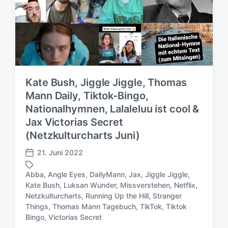
Kate Bush, Jiggle Jiggle, Thomas
Mann Daily, Tiktok-Bingo,
Nationalhymnen, Lalaleluu ist cool &
Jax Victorias Secret
(Netzkulturcharts Juni)
21. Juni 2022
V
e
Abba
,
Angle Eyes
,
DailyMann
,
Jax
,
Jiggle Jiggle
,
r
Kate Bush
,
Luksan Wunder
,
Missverstehen
,
Netflix
,
ö
Netzkulturcharts
,
Running Up the Hill
,
Stranger
S
f
Things
,
Thomas Mann Tagebuch
,
TikTok
,
Tiktok
c
f
Bingo
,
Victorias Secret
h
e