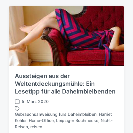
e
a
n
g
t
w
l
ö
i
r
c
t
h
e
u
r
n
g
s
d
Aussteigen aus der
a
Weltentdeckungsmühle: Ein
t
Lesetipp für alle Daheimbleibenden
u
m
5. März 2020
V
e
Gebrauchsanweisung fürs Daheimbleiben
,
Harriet
r
Köhler
,
Home-Office
,
Leipziger Buchmesse
,
Nicht-
S
ö
Reisen
,
reisen
c
f