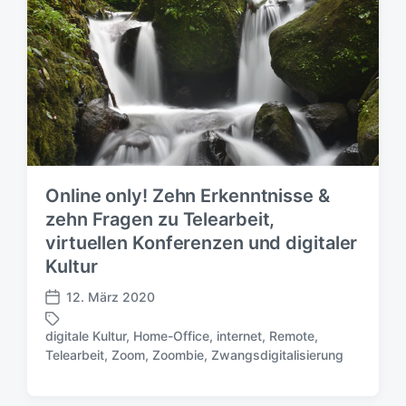
w
l
ö
i
r
c
t
h
e
u
r
n
g
s
d
a
Online only! Zehn Erkenntnisse &
t
zehn Fragen zu Telearbeit,
u
virtuellen Konferenzen und digitaler
m
Kultur
12. März 2020
V
e
digitale Kultur
,
Home-Office
,
internet
,
Remote
,
r
S
Telearbeit
,
Zoom
,
Zoombie
,
Zwangsdigitalisierung
ö
c
f
h
f
l