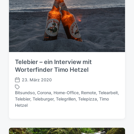
Telebier – ein Interview mit
Worterfinder Timo Hetzel
23. März 2020
V
e
Bitsundso
,
Corona
,
Home-Office
,
Remote
,
Telearbeit
,
r
Telebier
,
Teleburger
,
Telegrillen
,
Telepizza
,
Timo
S
ö
Hetzel
c
f
h
f
l
e
a
n
g
t