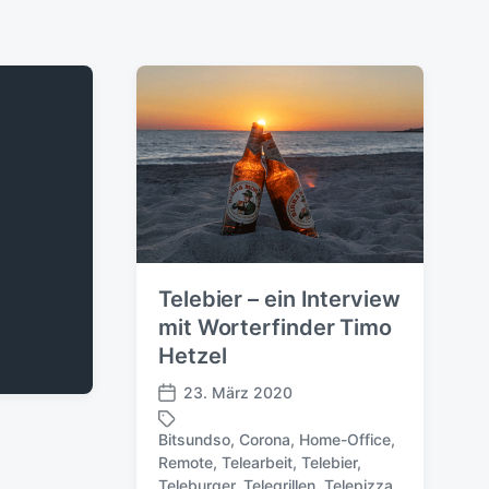
Telebier – ein Interview
mit Worterfinder Timo
Hetzel
23. März 2020
V
e
Bitsundso
,
Corona
,
Home-Office
,
r
Remote
,
Telearbeit
,
Telebier
,
ö
S
Teleburger
,
Telegrillen
,
Telepizza
,