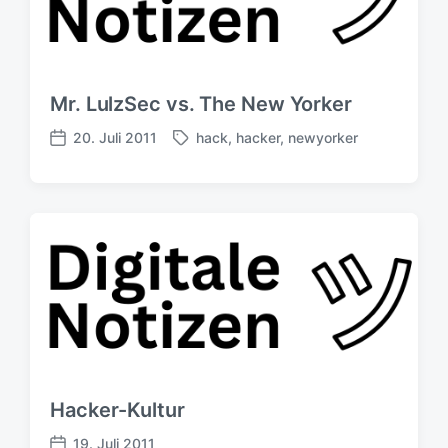
Mr. LulzSec vs. The New Yorker
20. Juli 2011
hack
,
hacker
,
newyorker
S
V
c
e
h
r
l
ö
a
f
g
f
w
e
ö
n
r
t
t
l
e
i
r
c
h
Hacker-Kultur
u
n
19. Juli 2011