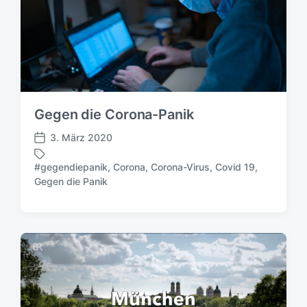
Gegen die Corona-Panik
3. März 2020
V
e
#gegendiepanik
,
Corona
,
Corona-Virus
,
Covid 19
,
r
S
Gegen die Panik
ö
c
f
h
f
l
e
a
n
g
t
w
l
ö
i
r
c
t