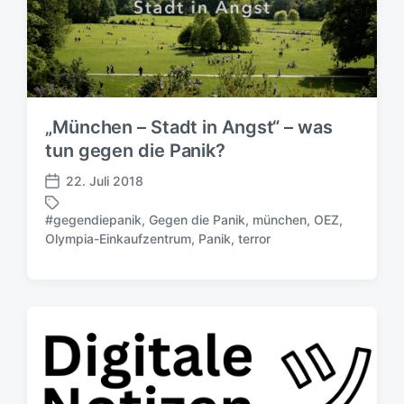
h
e
u
r
n
g
s
d
„München – Stadt in Angst“ – was
a
t
tun gegen die Panik?
u
22. Juli 2018
m
V
e
#gegendiepanik
,
Gegen die Panik
,
münchen
,
OEZ
,
r
S
Olympia-Einkaufzentrum
,
Panik
,
terror
ö
c
f
h
f
l
e
a
n
g
t
w
l
ö
i
r
c
t