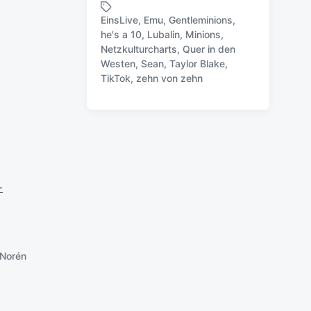
e
EinsLive
,
Emu
,
Gentleminions
,
r
he's a 10
,
Lubalin
,
Minions
,
ö
Netzkulturcharts
,
Quer in den
S
f
Westen
,
Sean
,
Taylor Blake
,
c
f
TikTok
,
zehn von zehn
h
e
l
n
a
t
g
l
w
i
ö
c
r
h
t
-
u
e
n
r
g
s
d
Norén
a
t
u
m