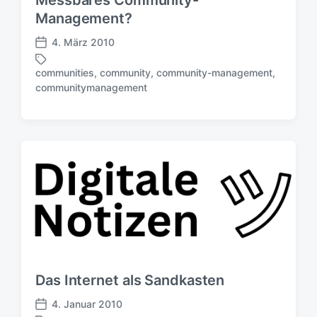
Messbares Community-
s
Management?
d
a
4. März 2010
V
t
e
u
communities
,
community
,
community-management
,
r
S
m
communitymanagement
ö
c
f
h
f
l
e
a
n
g
t
w
l
ö
i
r
c
t
h
e
u
r
n
g
Das Internet als Sandkasten
s
d
4. Januar 2010
V
a