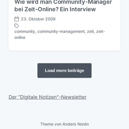
Wie wird man Community-Manager
s
bei Zeit-Online? Ein Interview
d
a
23. Oktober 2009
V
t
e
u
community
,
community-management
,
zeit
,
zeit-
r
S
m
online
ö
c
f
h
f
l
e
a
n
g
t
Load more beiträge
w
l
ö
i
r
c
t
h
e
Der "Digitale Notizen"-Newsletter
u
r
n
g
s
Theme von
Anders Norén
d