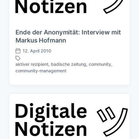
Ende der Anonymität: Interview mit
Markus Hofmann
12. April 2010
V
e
aktiver rezipient
,
badische zeitung
,
community
,
r
S
community-management
ö
c
f
h
f
l
e
a
n
g
t
w
l
ö
i
r
c
t
h
e
u