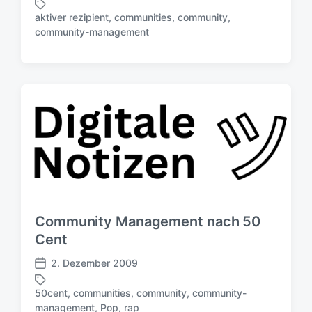
e
t
aktiver rezipient
,
communities
,
community
,
r
S
u
community-management
ö
c
m
f
h
f
l
e
a
n
g
t
w
l
ö
i
r
c
t
h
e
u
r
n
g
Community Management nach 50
s
Cent
d
a
2. Dezember 2009
V
t
e
u
50cent
,
communities
,
community
,
community-
r
S
m
management
,
Pop
,
rap