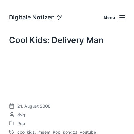
Digitale Notizen ツ
Menü
Cool Kids: Delivery Man
21. August 2008
V
G
dvg
e
e
r
Pop
V
s
ö
cool kids
,
imeem
,
Pop
,
songza
,
youtube
e
c