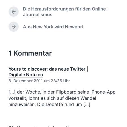
e
l
t
e
b
a
l
Die Herausforderungen für den Online-
n
e
g
i
V
Journalismus
t
n
w
c
o
l
v
ö
r
h
Aus New York wird Newport
N
i
o
h
r
u
ä
c
e
n
t
n
c
h
r
e
g
h
t
i
r
s
s
1 Kommentar
i
g
d
t
e
n
a
e
r
t
r
Yours to discover: das neue Twitter |
B
u
B
Digitale Notizen
e
m
e
8. Dezember 2011 um 23:25 Uhr
i
i
t
t
[…] der Woche, in der Flipboard seine iPhone-App
r
r
vorstellt, lohnt es sich auf diesen Wandel
a
a
hinzuweisen. Die Debatte rund um […]
g
g
:
: