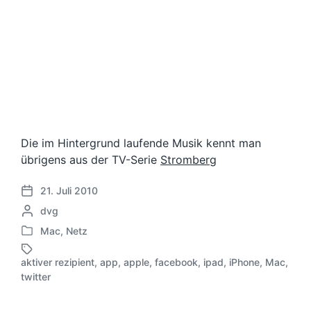
Die im Hintergrund laufende Musik kennt man
übrigens aus der TV-Serie
Stromberg
21. Juli 2010
V
G
dvg
e
e
r
Mac
,
Netz
V
s
ö
e
c
f
aktiver rezipient
,
app
,
apple
,
facebook
,
ipad
,
iPhone
,
Mac
,
r
h
S
f
twitter
ö
r
c
e
f
i
h
n
f