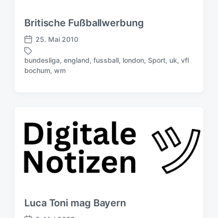
g
s
Britische Fußballwerbung
d
a
25. Mai 2010
V
t
e
u
bundesliga
,
england
,
fussball
,
london
,
Sport
,
uk
,
vfl
r
S
m
bochum
,
wm
ö
c
f
h
f
l
e
a
n
g
t
w
l
ö
i
r
c
t
h
e
u
r
n
g
Luca Toni mag Bayern
s
d