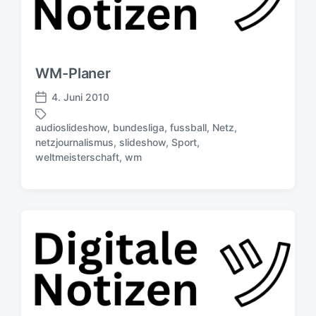
WM-Planer
4. Juni 2010
V
e
audioslideshow
,
bundesliga
,
fussball
,
Netz
,
r
netzjournalismus
,
slideshow
,
Sport
,
S
ö
weltmeisterschaft
,
wm
c
f
h
f
l
e
a
n
g
t
w
l
ö
i
r
c
t
h
e
u
r
n