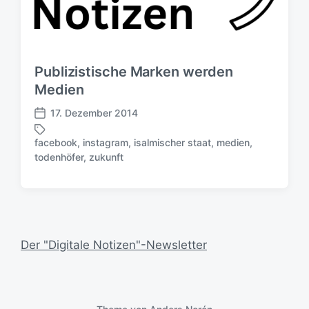
Publizistische Marken werden
Medien
17. Dezember 2014
V
e
facebook
,
instagram
,
isalmischer staat
,
medien
,
r
S
todenhöfer
,
zukunft
ö
c
f
h
f
l
e
a
n
g
t
w
Der "Digitale Notizen"-Newsletter
l
ö
i
r
c
t
h
e
u