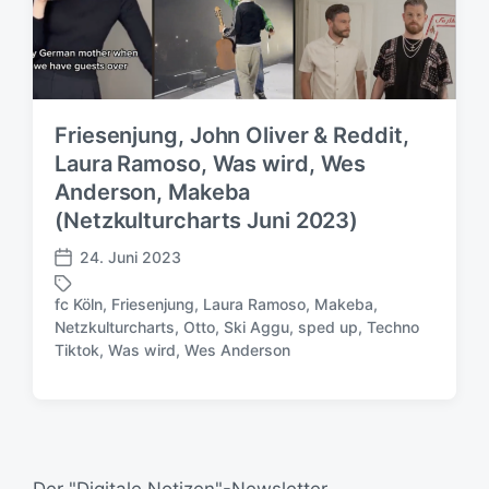
Friesenjung, John Oliver & Reddit,
Laura Ramoso, Was wird, Wes
Anderson, Makeba
(Netzkulturcharts Juni 2023)
24. Juni 2023
V
e
fc Köln
,
Friesenjung
,
Laura Ramoso
,
Makeba
,
r
Netzkulturcharts
,
Otto
,
Ski Aggu
,
sped up
,
Techno
S
ö
Tiktok
,
Was wird
,
Wes Anderson
c
f
h
f
l
e
a
n
g
t
w
l
ö