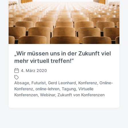
„Wir müssen uns in der Zukunft viel
mehr virtuell treffen!“
4. März 2020
V
e
Absage
,
Futurist
,
Gerd Leonhard
,
Konferenz
,
Online-
r
Konferenz
,
online-lehren
,
Tagung
,
Virtuelle
S
ö
Konferenzen
,
Webinar
,
Zukunft von Konferenzen
c
f
h
f
l
e
a
n
g
t
w
l