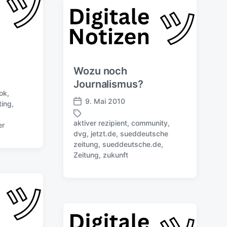
w
l
ö
i
r
c
t
h
e
u
r
n
Wozu noch
g
s
Journalismus?
d
ok
,
9. Mai 2010
a
ting
,
V
t
e
aktiver rezipient
,
community
,
u
er
r
dvg
,
jetzt.de
,
sueddeutsche
m
ö
S
zeitung
,
sueddeutsche.de
,
f
c
Zeitung
,
zukunft
f
h
e
l
n
a
t
g
l
w
i
ö
c
r