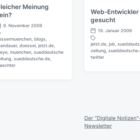
g
leicher Meinung
Web-Entwickler
s
ein?
d
gesucht
a
9. November 2009
19. Januar 2009
t
V
u
essermuenchen
,
blogs
,
e
jetzt.de
,
job
,
sueddeuts
m
randauer
,
doessel
,
jetzt.de
,
r
zeitung
,
sueddeutsche.
S
reye
,
muenchen
,
sueddeutsche
ö
twitter
c
eitung
,
sueddeutsche.de
,
f
h
aechter
f
l
e
a
n
g
t
w
l
ö
i
r
c
t
h
e
Der "Digitale Notizen"
u
r
n
Newsletter
g
s