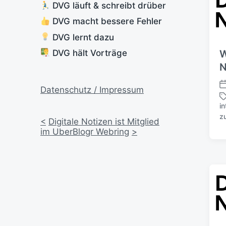
DVG läuft & schreibt drüber
DVG macht bessere Fehler
DVG lernt dazu
DVG hält Vorträge
W
N
Datenschutz / Impressum
V
e
in
r
S
z
<
Digitale Notizen ist Mitglied
ö
c
im UberBlogr Webring
>
f
h
f
l
e
a
n
g
t
w
l
ö
i
r
c
t
h
e