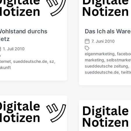
ohlstand durchs
Das Ich als Ware
etz
7. Juni 2010
V
1. Juli 2010
e
eigenmarketing
,
facebo
r
marketing
,
selbstmarke
ternet
,
sueddeutsche.de
,
sz
,
ö
S
sueddeutsche zeitung
,
ukunft
f
c
sueddeutsche.de
,
twitt
f
h
e
l
n
a
t
g
l
w
i
ö
c
r
h
t
u
e
n
r