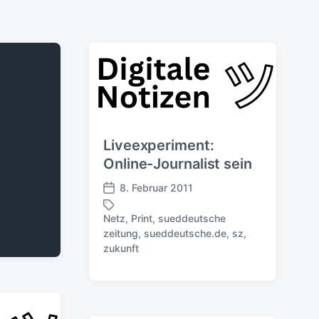
Liveexperiment:
Online-Journalist sein
8. Februar 2011
V
e
Netz
,
Print
,
sueddeutsche
r
zeitung
,
sueddeutsche.de
,
sz
,
S
ö
zukunft
c
f
h
f
l
e
a
n
g
t