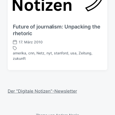
Future of journalism: Unpacking the
rhetoric
17. März 2010
V
e
amerika
,
cnn
,
Netz
,
nyt
,
stanford
,
usa
,
Zeitung
,
r
S
zukunft
ö
c
f
h
f
l
e
a
n
g
t
w
Der "Digitale Notizen"-Newsletter
l
ö
i
r
c
t
h
e
u