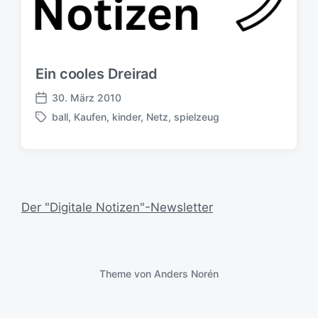
Ein cooles Dreirad
30. März 2010
V
ball
,
Kaufen
,
kinder
,
Netz
,
spielzeug
e
S
r
c
ö
h
f
l
f
a
e
g
Der "Digitale Notizen"-Newsletter
n
w
t
ö
l
r
i
t
c
e
Theme von
Anders Norén
h
r
u
n