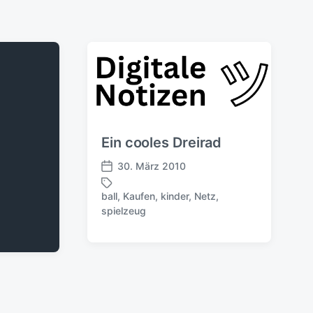
Ein cooles Dreirad
30. März 2010
V
e
ball
,
Kaufen
,
kinder
,
Netz
,
r
S
spielzeug
ö
c
f
h
f
l
e
a
n
g
t
w
l
ö