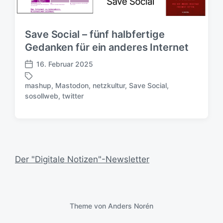
Save Social – fünf halbfertige
Gedanken für ein anderes Internet
16. Februar 2025
V
e
mashup
,
Mastodon
,
netzkultur
,
Save Social
,
r
S
sosollweb
,
twitter
ö
c
f
h
f
l
e
a
n
g
t
w
Der "Digitale Notizen"-Newsletter
l
ö
i
r
c
t
h
e
u
Theme von
Anders Norén
r
n