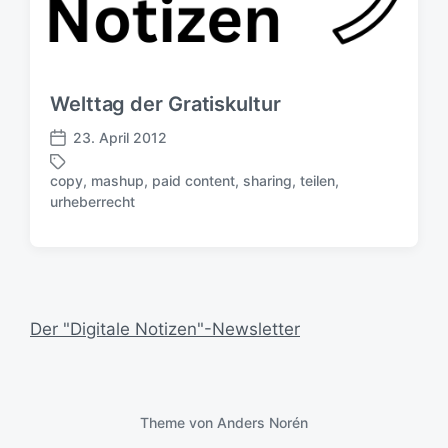
Welttag der Gratiskultur
23. April 2012
V
e
copy
,
mashup
,
paid content
,
sharing
,
teilen
,
r
S
urheberrecht
ö
c
f
h
f
l
e
a
n
g
t
w
Der "Digitale Notizen"-Newsletter
l
ö
i
r
c
t
h
e
u
Theme von
Anders Norén
r
n