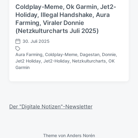
Coldplay-Meme, Ok Garmin, Jet2-
Holiday, Illegal Handshake, Aura
Farming, Viraler Donnie
(Netzkulturcharts Juli 2025)
30. Juli 2025
V
e
Aura Farming
,
Coldplay-Meme
,
Dagestan
,
Donnie
,
r
Jet2 Holiday
,
Jet2-Holiday
,
Netzkulturcharts
,
OK
S
ö
Garmin
c
f
h
f
l
e
a
n
g
t
w
l
Der "Digitale Notizen"-Newsletter
ö
i
r
c
t
h
e
u
r
n
Theme von
Anders Norén