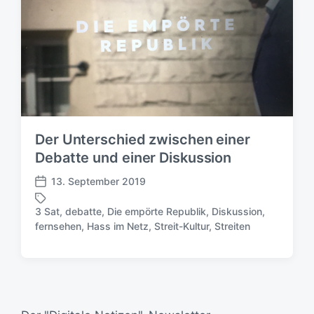
Der Unterschied zwischen einer
Debatte und einer Diskussion
13. September 2019
V
e
3 Sat
,
debatte
,
Die empörte Republik
,
Diskussion
,
r
S
fernsehen
,
Hass im Netz
,
Streit-Kultur
,
Streiten
ö
c
f
h
f
l
e
a
n
g
t
w