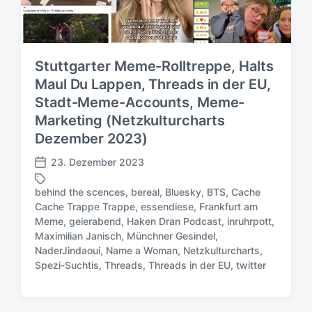
Stuttgarter Meme-Rolltreppe, Halts
Maul Du Lappen, Threads in der EU,
Stadt-Meme-Accounts, Meme-
Marketing (Netzkulturcharts
Dezember 2023)
23. Dezember 2023
V
e
behind the scences
,
bereal
,
Bluesky
,
BTS
,
Cache
r
Cache Trappe Trappe
,
essendiese
,
Frankfurt am
ö
Meme
,
geierabend
,
Haken Dran Podcast
,
inruhrpott
,
f
S
Maximilian Janisch
,
Münchner Gesindel
,
f
c
NaderJindaoui
,
Name a Woman
,
Netzkulturcharts
,
e
h
Spezi-Suchtis
,
Threads
,
Threads in der EU
,
twitter
n
l
t
a
l
g