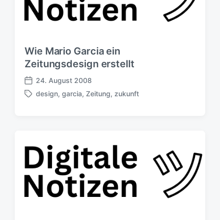
Wie Mario Garcia ein
Zeitungsdesign erstellt
24. August 2008
V
design
,
garcia
,
Zeitung
,
zukunft
e
S
r
c
ö
h
f
l
f
a
e
g
n
w
t
ö
l
r
i
t
c
e
h
r
u