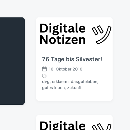
76 Tage bis Silvester!
16. Oktober 2010
V
e
dvg
,
erklaermirdasguteleben
,
r
S
gutes leben
,
zukunft
ö
c
f
h
f
l
e
a
n
g
t
w
l
ö