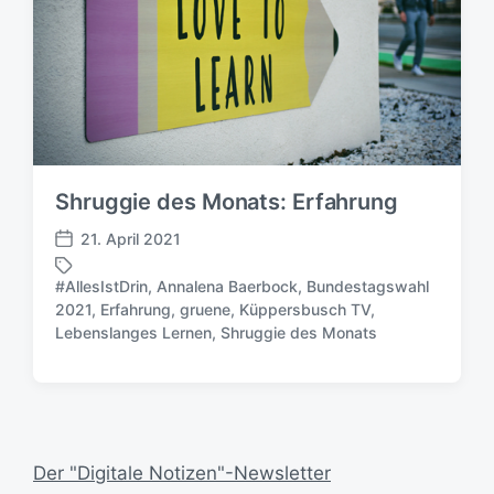
Shruggie des Monats: Erfahrung
21. April 2021
V
e
#AllesIstDrin
,
Annalena Baerbock
,
Bundestagswahl
r
2021
,
Erfahrung
,
gruene
,
Küppersbusch TV
,
S
ö
Lebenslanges Lernen
,
Shruggie des Monats
c
f
h
f
l
e
a
n
g
t
w
l
Der "Digitale Notizen"-Newsletter
ö
i