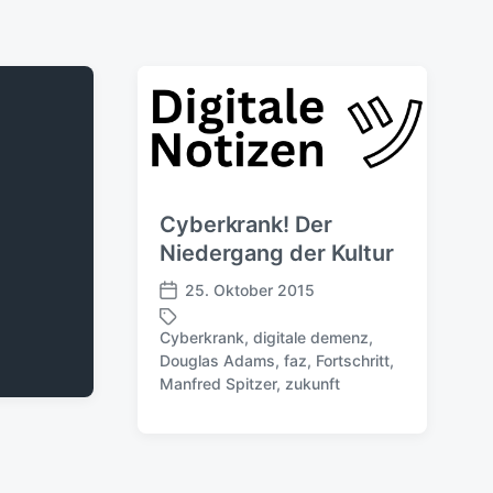
Cyberkrank! Der
Niedergang der Kultur
25. Oktober 2015
V
e
Cyberkrank
,
digitale demenz
,
r
Douglas Adams
,
faz
,
Fortschritt
,
S
ö
Manfred Spitzer
,
zukunft
c
f
h
f
l
e
a
n
g
t