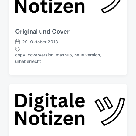
Original und Cover
29. Oktober 2013
V
e
copy
,
coverversion
,
mashup
,
neue version
,
r
S
urheberrecht
ö
c
f
h
f
l
e
a
n
g
t
w
l
ö
i
r
c
t
h
e
u
r
n