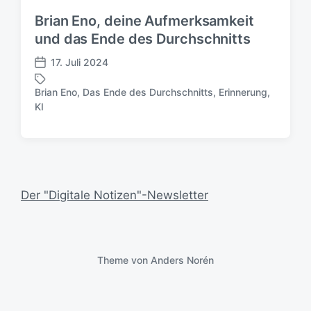
Brian Eno, deine Aufmerksamkeit
und das Ende des Durchschnitts
17. Juli 2024
V
e
Brian Eno
,
Das Ende des Durchschnitts
,
Erinnerung
,
r
S
KI
ö
c
f
h
f
l
e
a
n
g
t
w
Der "Digitale Notizen"-Newsletter
l
ö
i
r
c
t
h
e
u
Theme von
Anders Norén
r
n
g
s