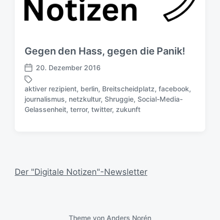
Gegen den Hass, gegen die Panik!
20. Dezember 2016
V
e
aktiver rezipient
,
berlin
,
Breitscheidplatz
,
facebook
,
r
journalismus
,
netzkultur
,
Shruggie
,
Social-Media-
S
ö
Gelassenheit
,
terror
,
twitter
,
zukunft
c
f
h
f
l
e
a
n
g
t
w
l
Der "Digitale Notizen"-Newsletter
ö
i
r
c
t
h
e
u
r
n
Theme von
Anders Norén