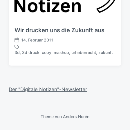
Wir drucken uns die Zukunft aus
14. Februar 2011
V
e
3d
,
3d druck
,
copy
,
mashup
,
urheberrecht
,
zukunft
S
r
c
ö
h
f
l
f
a
e
g
n
Der "Digitale Notizen"-Newsletter
w
t
ö
l
r
i
t
c
e
h
Theme von
Anders Norén
r
u
n