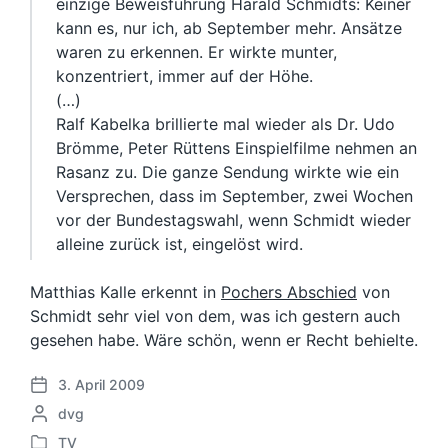
einzige Beweisführung Harald Schmidts: Keiner
kann es, nur ich, ab September mehr. Ansätze
waren zu erkennen. Er wirkte munter,
konzentriert, immer auf der Höhe.
(…)
Ralf Kabelka brillierte mal wieder als Dr. Udo
Brömme, Peter Rüttens Einspielfilme nehmen an
Rasanz zu. Die ganze Sendung wirkte wie ein
Versprechen, dass im September, zwei Wochen
vor der Bundestagswahl, wenn Schmidt wieder
alleine zurück ist, eingelöst wird.
Matthias Kalle erkennt in
Pochers Abschied
von
Schmidt sehr viel von dem, was ich gestern auch
gesehen habe. Wäre schön, wenn er Recht behielte.
3. April 2009
V
G
dvg
e
e
r
TV