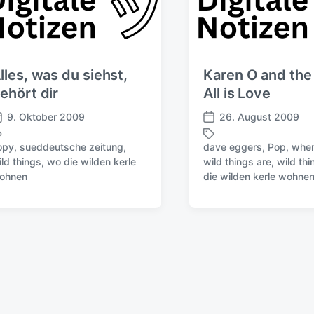
lles, was du siehst,
Karen O and the
ehört dir
All is Love
9. Oktober 2009
26. August 2009
V
e
opy
,
sueddeutsche zeitung
,
dave eggers
,
Pop
,
wher
r
ild things
,
wo die wilden kerle
wild things are
,
wild thi
S
ö
ohnen
die wilden kerle wohne
c
f
h
f
l
e
a
n
g
t
w
l
ö
i
r
c
t
h
e