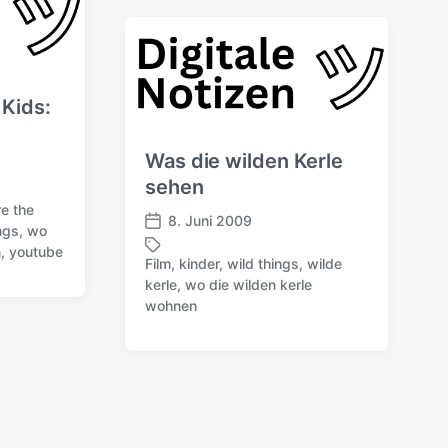
l
w
i
ö
c
r
h
t
u
e
 Kids:
n
r
g
Was die wilden Kerle
s
d
sehen
a
e the
8. Juni 2009
t
ngs
,
wo
V
u
n
,
youtube
e
Film
,
kinder
,
wild things
,
wilde
m
r
kerle
,
wo die wilden kerle
S
ö
wohnen
c
f
h
f
l
e
a
n
g
t
w
l
ö
i