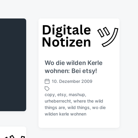
Wo die wilden Kerle
wohnen: Bei etsy!
10. Dezember 2009
V
e
copy
,
etsy
,
mashup
,
r
urheberrecht
,
where the wild
ö
S
things are
,
wild things
,
wo die
f
c
wilden kerle wohnen
f
h
e
l
n
a
t
g