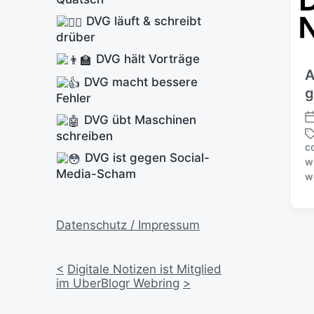
DVG läuft & schreibt
drüber
DVG hält Vorträge
A
DVG macht bessere
g
Fehler
DVG übt Maschinen
V
schreiben
e
c
r
DVG ist gegen Social-
w
S
ö
Media-Scham
w
c
f
h
f
l
e
a
Datenschutz / Impressum
n
g
t
w
l
ö
<
Digitale Notizen ist Mitglied
i
r
im UberBlogr Webring
>
c
t
h
e