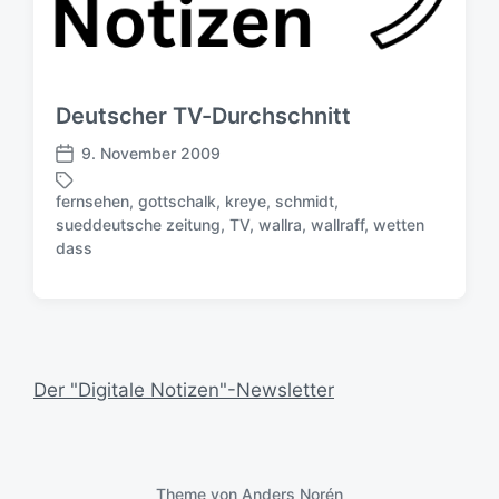
Deutscher TV-Durchschnitt
9. November 2009
V
e
fernsehen
,
gottschalk
,
kreye
,
schmidt
,
r
sueddeutsche zeitung
,
TV
,
wallra
,
wallraff
,
wetten
S
ö
dass
c
f
h
f
l
e
a
n
g
t
w
l
Der "Digitale Notizen"-Newsletter
ö
i
r
c
t
h
e
u
r
n
Theme von
Anders Norén