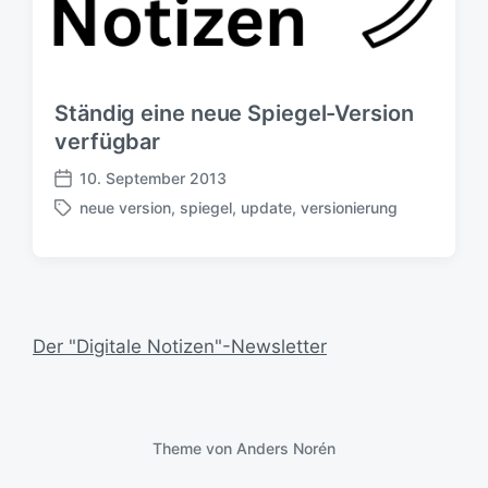
Ständig eine neue Spiegel-Version
verfügbar
10. September 2013
V
neue version
,
spiegel
,
update
,
versionierung
e
S
r
c
ö
h
f
l
f
a
e
g
Der "Digitale Notizen"-Newsletter
n
w
t
ö
l
r
i
t
c
e
Theme von
Anders Norén
h
r
u