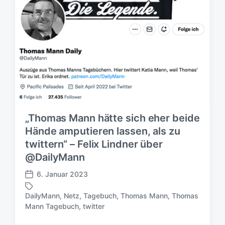
„Thomas Mann hätte sich eher beide
Hände amputieren lassen, als zu
twittern“ – Felix Lindner über
@DailyMann
6. Januar 2023
V
e
DailyMann
,
Netz
,
Tagebuch
,
Thomas Mann
,
Thomas
r
S
Mann Tagebuch
,
twitter
ö
c
f
h