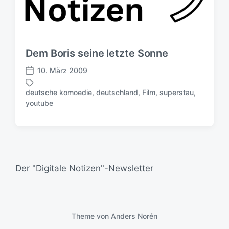
Dem Boris seine letzte Sonne
10. März 2009
V
e
deutsche komoedie
,
deutschland
,
Film
,
superstau
,
r
S
youtube
ö
c
f
h
f
l
e
a
n
g
t
w
Der "Digitale Notizen"-Newsletter
l
ö
i
r
c
t
h
e
u
Theme von
Anders Norén
r
n