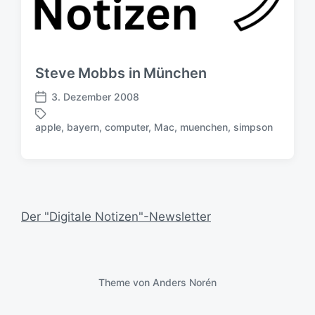
Steve Mobbs in München
3. Dezember 2008
V
e
apple
,
bayern
,
computer
,
Mac
,
muenchen
,
simpson
S
r
c
ö
h
f
l
f
a
e
g
n
Der "Digitale Notizen"-Newsletter
w
t
ö
l
r
i
t
c
e
h
Theme von
Anders Norén
r
u
n