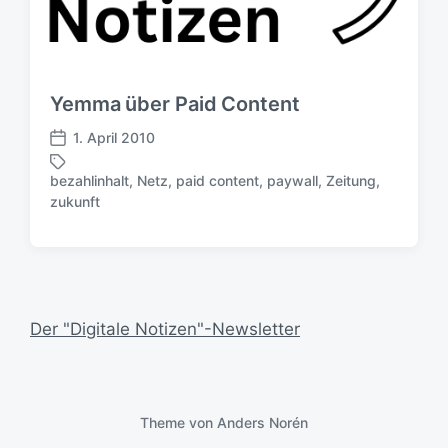
Yemma über Paid Content
1. April 2010
V
e
bezahlinhalt
,
Netz
,
paid content
,
paywall
,
Zeitung
,
r
S
zukunft
ö
c
f
h
f
l
e
a
n
g
t
w
Der "Digitale Notizen"-Newsletter
l
ö
i
r
c
t
h
e
u
Theme von
Anders Norén
r
n