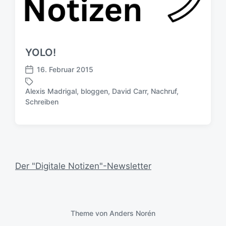
YOLO!
16. Februar 2015
V
e
Alexis Madrigal
,
bloggen
,
David Carr
,
Nachruf
,
r
S
Schreiben
ö
c
f
h
f
l
e
a
n
g
t
w
Der "Digitale Notizen"-Newsletter
l
ö
i
r
c
t
h
e
u
Theme von
Anders Norén
r
n