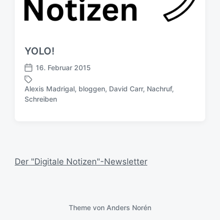
YOLO!
16. Februar 2015
V
e
Alexis Madrigal
,
bloggen
,
David Carr
,
Nachruf
,
r
S
Schreiben
ö
c
f
h
f
l
e
a
n
g
t
w
Der "Digitale Notizen"-Newsletter
l
ö
i
r
c
t
h
e
u
Theme von
Anders Norén
r
n