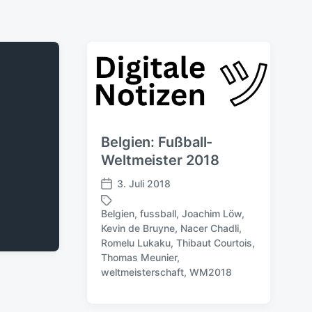
Belgien: Fußball-
Weltmeister 2018
3. Juli 2018
V
e
Belgien
,
fussball
,
Joachim Löw
,
r
Kevin de Bruyne
,
Nacer Chadli
,
ö
Romelu Lukaku
,
Thibaut Courtois
,
S
f
Thomas Meunier
,
c
f
weltmeisterschaft
,
WM2018
h
e
l
n
a
t