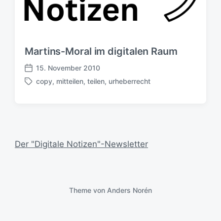
Martins-Moral im digitalen Raum
15. November 2010
V
copy
,
mitteilen
,
teilen
,
urheberrecht
e
S
r
c
ö
h
f
l
f
a
e
g
Der "Digitale Notizen"-Newsletter
n
w
t
ö
l
r
i
t
c
e
Theme von
Anders Norén
h
r
u
n