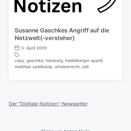
Susanne Gaschkes Angriff auf die
Netzwelt(-versteher)
5. April 2009
V
e
copy
,
gaschke
,
hamburg
,
heidelberger appell
,
r
S
matthias spielkamp
,
urheberrecht
,
zeit
ö
c
f
h
f
l
e
a
n
g
t
w
Der "Digitale Notizen"-Newsletter
l
ö
i
r
c
t
h
e
u